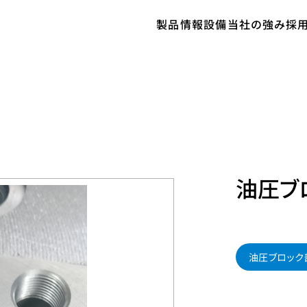
製品情報
設備
当社の強み
採
製品情報
設備
当社の強み
採用情報
会社案内
サステナビリティ
フォトギャラリー
油圧ブ
お問合せ
0796-95-0112
油圧ブロック